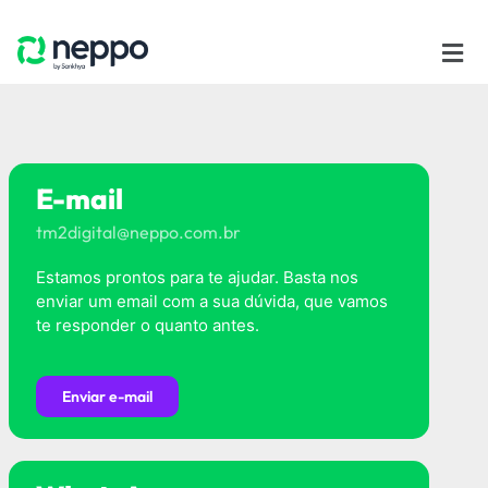
E-mail
tm2digital@neppo.com.br
Estamos prontos para te ajudar. Basta nos
enviar um email com a sua dúvida, que vamos
te responder o quanto antes.
Enviar e-mail