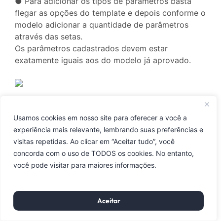
● Para adicionar os tipos de parâmetros basta
flegar as opções do template e depois conforme o
modelo adicionar a quantidade de parâmetros
através das setas.
Os parâmetros cadastrados devem estar
exatamente iguais aos do modelo já aprovado.
Usamos cookies em nosso site para oferecer a você a
experiência mais relevante, lembrando suas preferências e
Você pode pesquisar as operações e utilizar os
visitas repetidas. Ao clicar em “Aceitar tudo”, você
botões para vincular ou desvincular as grupos que
concorda com o uso de TODOS os cookies. No entanto,
realizam o envio ativo:
você pode visitar para maiores informações.
Incluir um ou mais grupos.
Políticas de Privacidade
Incluir todos os grupos de forma massiva.
Retirar um ou mais grupos.
Aceitar
Retirar todos os grupos de forma massiva.