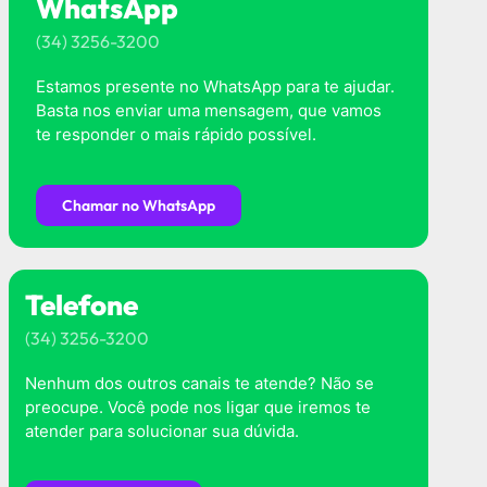
WhatsApp
(34) 3256-3200
Estamos presente no WhatsApp para te ajudar.
Basta nos enviar uma mensagem, que vamos
te responder o mais rápido possível.
Chamar no WhatsApp
Telefone
(34) 3256-3200
Nenhum dos outros canais te atende? Não se
preocupe. Você pode nos ligar que iremos te
atender para solucionar sua dúvida.