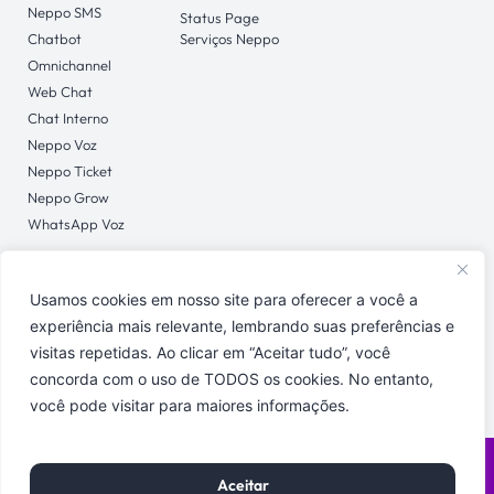
Neppo SMS
Status Page
Chatbot
Serviços Neppo
Omnichannel
Web Chat
Chat Interno
Neppo Voz
Neppo Ticket
Neppo Grow
WhatsApp Voz
Usamos cookies em nosso site para oferecer a você a
CONTATO
experiência mais relevante, lembrando suas preferências e
Central de Ajuda
visitas repetidas. Ao clicar em “Aceitar tudo”, você
concorda com o uso de TODOS os cookies. No entanto,
você pode visitar para maiores informações.
Políticas de Privacidade
Copyright © 2026 Neppo | Todos os direitos reservados.
Aceitar