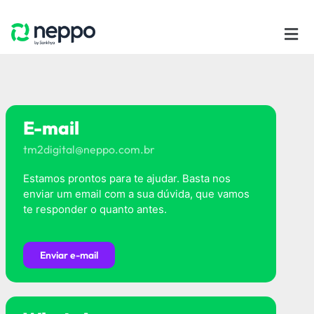
E-mail
tm2digital@neppo.com.br
Estamos prontos para te ajudar. Basta nos
enviar um email com a sua dúvida, que vamos
te responder o quanto antes.
Enviar e-mail