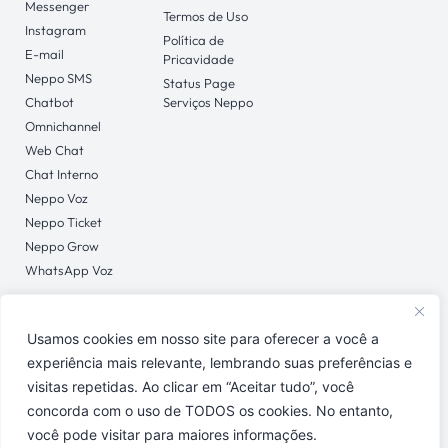
Messenger
Termos de Uso
Instagram
Política de
E-mail
Pricavidade
Neppo SMS
Status Page
Chatbot
Serviços Neppo
Omnichannel
Web Chat
Chat Interno
Neppo Voz
Neppo Ticket
Neppo Grow
WhatsApp Voz
Usamos cookies em nosso site para oferecer a você a
CONTATO
experiência mais relevante, lembrando suas preferências e
Central de Ajuda
visitas repetidas. Ao clicar em “Aceitar tudo”, você
concorda com o uso de TODOS os cookies. No entanto,
você pode visitar para maiores informações.