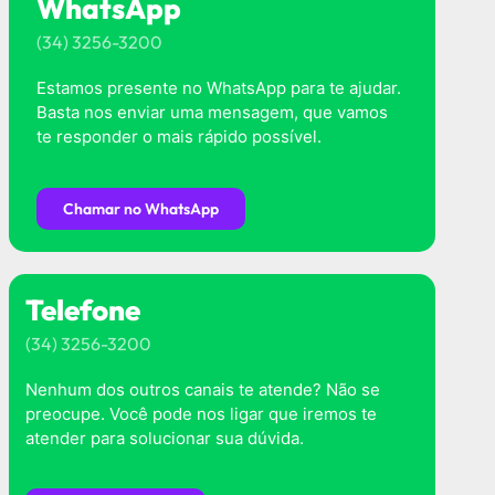
WhatsApp
(34) 3256-3200
Estamos presente no WhatsApp para te ajudar.
Basta nos enviar uma mensagem, que vamos
te responder o mais rápido possível.
Chamar no WhatsApp
Telefone
(34) 3256-3200
Nenhum dos outros canais te atende? Não se
preocupe. Você pode nos ligar que iremos te
atender para solucionar sua dúvida.