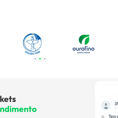
ckets
endimento