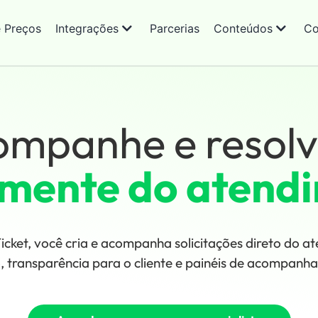
e Preços
Integrações
Parcerias
Conteúdos
Co
ompanhe e resolv
amente do atend
cket, você cria e acompanha solicitações direto do a
o, transparência para o cliente e painéis de acompanh