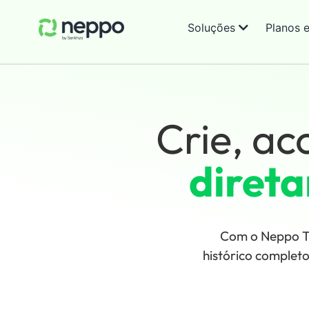
Soluções
Planos 
Crie, ac
diret
Com o Neppo Ti
histórico complet