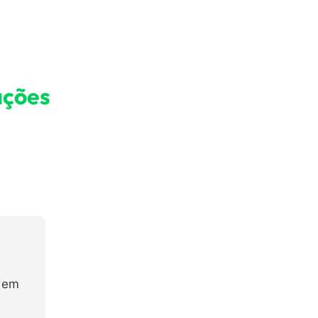
ações
s em