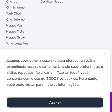
Chatbot
Serviços Neppo
Omnichannel
Web Chat
Chat Interno
Neppo Voz
Neppo Ticket
Neppo Grow
WhatsApp Voz
Usamos cookies em nosso site para oferecer a você a
CONTATO
experiência mais relevante, lembrando suas preferências e
Central de Ajuda
visitas repetidas. Ao clicar em “Aceitar tudo”, você
concorda com o uso de TODOS os cookies. No entanto,
você pode visitar para maiores informações.
Políticas de Privacidade
Copyright © 2026 Neppo | Todos os direitos reservados.
Aceitar