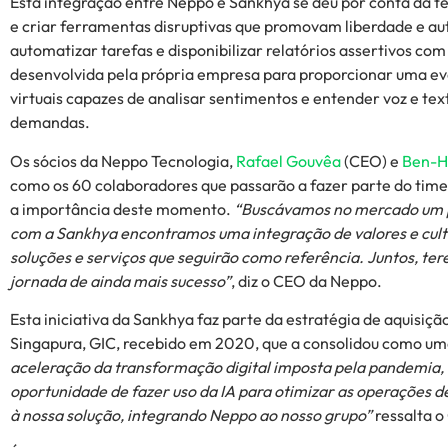
Esta integração entre Neppo e Sankhya se deu por conta da te
e criar ferramentas disruptivas que promovam liberdade e au
automatizar tarefas e disponibilizar relatórios assertivos c
desenvolvida pela própria empresa para proporcionar uma evo
virtuais capazes de analisar sentimentos e entender voz e te
demandas.
Os sócios da Neppo Tecnologia,
Rafael Gouvêa
(CEO) e
Ben-H
como os 60 colaboradores que passarão a fazer parte do time
a importância deste momento.
“Buscávamos no mercado um par
com a Sankhya encontramos uma integração de valores e cultu
soluções e serviços que seguirão como referência. Juntos, te
jornada de ainda mais sucesso”
, diz o CEO da Neppo.
Esta iniciativa da Sankhya faz parte da estratégia de aquis
Singapura, GIC, recebido em 2020, que a consolidou como um
aceleração da transformação digital imposta pela pandemia,
oportunidade de fazer uso da IA para otimizar as operações 
à nossa solução, integrando Neppo ao nosso grupo”
ressalta 