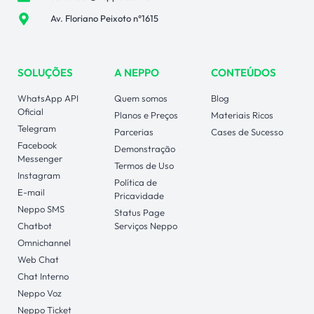
Av. Floriano Peixoto n°1615
SOLUÇÕES
A NEPPO
CONTEÚDOS
WhatsApp API
Quem somos
Blog
Oficial
Planos e Preços
Materiais Ricos
Telegram
Parcerias
Cases de Sucesso
Facebook
Demonstração
Messenger
Termos de Uso
Instagram
Política de
E-mail
Pricavidade
Neppo SMS
Status Page
Chatbot
Serviços Neppo
Omnichannel
Web Chat
Chat Interno
Neppo Voz
Neppo Ticket