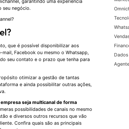
ichannel, garantindo uma experiência
o seu negócio.
Omnic
Tecnol
annel?
Whats
el?
Venda
Financ
o, que é possível disponibilizar aos
, e-mail, Facebook ou mesmo o Whatsapp,
Dados
 do seu contato e o prazo que tenha para
Agent
pósito otimizar a gestão de tantas
taforma e ainda possibilitar outras ações,
va.
 empresa seja multicanal de forma
úmeras possibilidades de canais no mesmo
stão e diversos outros recursos que vão
liente. Confira quais são as principais