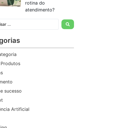
rotina do
atendimento?
gorias
tegoria
 Produtos
as
imento
e sucesso
ot
ência Artificial
ing