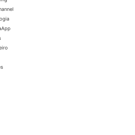
hannel
ogia
aApp
s
eiro
es