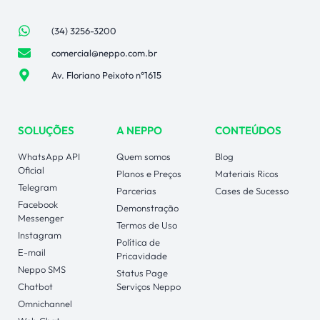
(34) 3256-3200
comercial@neppo.com.br
Av. Floriano Peixoto n°1615
SOLUÇÕES
A NEPPO
CONTEÚDOS
WhatsApp API
Quem somos
Blog
Oficial
Planos e Preços
Materiais Ricos
Telegram
Parcerias
Cases de Sucesso
Facebook
Demonstração
Messenger
Termos de Uso
Instagram
Política de
E-mail
Pricavidade
Neppo SMS
Status Page
Chatbot
Serviços Neppo
Omnichannel