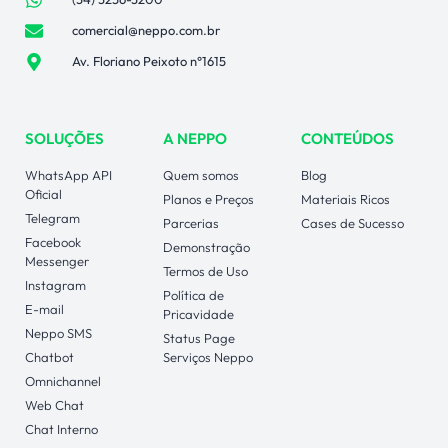
comercial@neppo.com.br
Av. Floriano Peixoto n°1615
SOLUÇÕES
A NEPPO
CONTEÚDOS
WhatsApp API
Quem somos
Blog
Oficial
Planos e Preços
Materiais Ricos
Telegram
Parcerias
Cases de Sucesso
Facebook
Demonstração
Messenger
Termos de Uso
Instagram
Política de
E-mail
Pricavidade
Neppo SMS
Status Page
Chatbot
Serviços Neppo
Omnichannel
Web Chat
Chat Interno