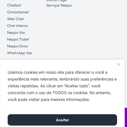
Chatbot
Serviços Neppo
Omnichannel
Web Chat
Chat Interno
Neppo Voz
Neppo Ticket
Neppo Grow
WhatsApp Voz
Usamos cookies em nosso site para oferecer a você a
CONTATO
experiência mais relevante, lembrando suas preferências e
Central de Ajuda
visitas repetidas. Ao clicar em “Aceitar tudo”, você
concorda com o uso de TODOS os cookies. No entanto,
você pode visitar para maiores informações.
Políticas de Privacidade
Copyright © 2026 Neppo | Todos os direitos reservados.
Aceitar