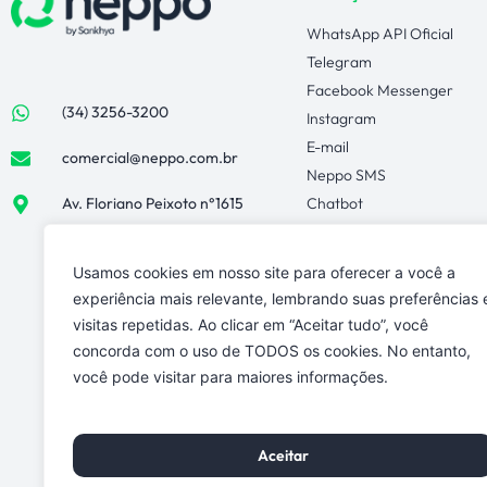
WhatsApp API Oficial
Telegram
Facebook Messenger
(34) 3256-3200
Instagram
E-mail
comercial@neppo.com.br
Neppo SMS
Av. Floriano Peixoto n°1615
Chatbot
Omnichannel
Web Chat
Usamos cookies em nosso site para oferecer a você a
Chat Interno
experiência mais relevante, lembrando suas preferências 
Neppo Voz
visitas repetidas. Ao clicar em “Aceitar tudo”, você
Neppo Ticket
concorda com o uso de TODOS os cookies. No entanto,
Neppo Grow
você pode visitar para maiores informações.
WhatsApp Voz
Políticas de Privacidade
Aceitar