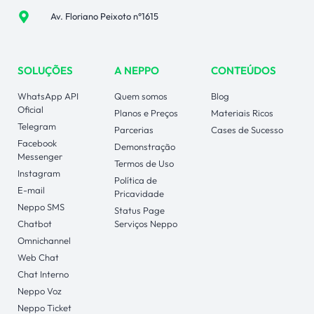
Av. Floriano Peixoto n°1615
SOLUÇÕES
A NEPPO
CONTEÚDOS
WhatsApp API
Quem somos
Blog
Oficial
Planos e Preços
Materiais Ricos
Telegram
Parcerias
Cases de Sucesso
Facebook
Demonstração
Messenger
Termos de Uso
Instagram
Política de
E-mail
Pricavidade
Neppo SMS
Status Page
Chatbot
Serviços Neppo
Omnichannel
Web Chat
Chat Interno
Neppo Voz
Neppo Ticket