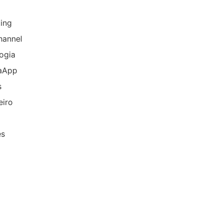
ing
hannel
ogia
aApp
s
eiro
es