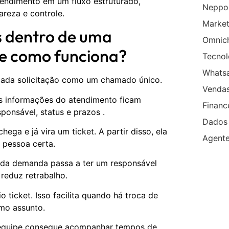
atendimento em um fluxo estruturado,
Neppo
reza e controle.
Market
s dentro de uma
Omnic
e como funciona?
Tecnol
Whats
cada solicitação como um chamado único.
Venda
s informações do atendimento ficam
Financ
sponsável, status e prazos .
Dados
hega e já vira um ticket. A partir disso, ela
Agent
a pessoa certa.
cada demanda passa a ter um responsável
 reduz retrabalho.
 ticket. Isso facilita quando há troca de
mo assunto.
A equipe consegue acompanhar tempos de