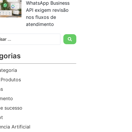
WhatsApp Business
API exigem revisão
nos fluxos de
atendimento
gorias
tegoria
 Produtos
as
imento
e sucesso
ot
ência Artificial