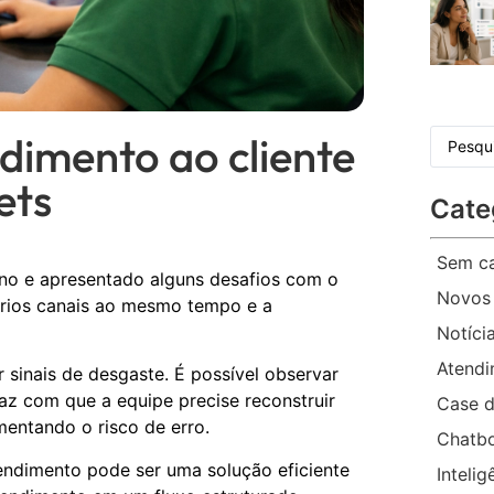
dimento ao cliente
ets
Cate
Sem ca
no e apresentado alguns desafios com o
Novos
ários canais ao mesmo tempo e a
Notíci
Atend
sinais de desgaste. É possível observar
z com que a equipe precise reconstruir
Case d
ntando o risco de erro.
Chatb
endimento pode ser uma solução eficiente
Intelig