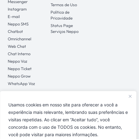
Messenger
Termos de Uso
Instagram
Política de
E-mail
Pricavidade
Neppo SMS
Status Page
Chatbot
Serviços Neppo
Omnichannel
Web Chat
Chat Interno
Neppo Voz
Neppo Ticket
Neppo Grow
WhatsApp Voz
Usamos cookies em nosso site para oferecer a você a
CONTATO
experiência mais relevante, lembrando suas preferências e
Central de Ajuda
visitas repetidas. Ao clicar em “Aceitar tudo”, você
concorda com o uso de TODOS os cookies. No entanto,
você pode visitar para maiores informações.