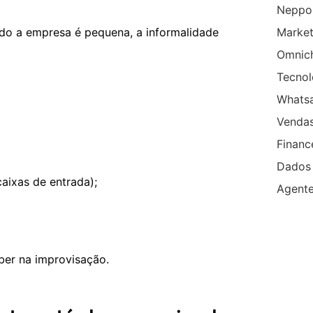
Neppo
ndo a empresa é pequena, a informalidade
Market
Omnic
Tecnol
Whats
Venda
Financ
Dados
aixas de entrada);
Agent
ber na improvisação.