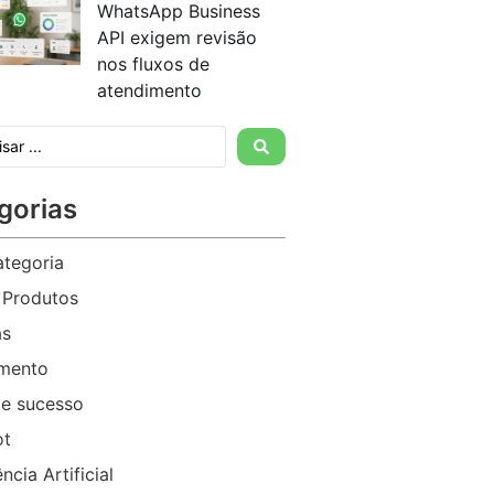
WhatsApp Business
API exigem revisão
nos fluxos de
atendimento
gorias
tegoria
 Produtos
as
imento
e sucesso
ot
ência Artificial