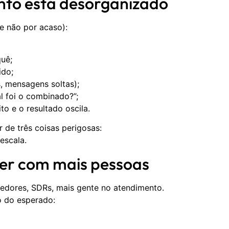
nto está desorganizado
e não por acaso):
uê;
ido;
, mensagens soltas);
l foi o combinado?”;
ito e o resultado oscila.
de três coisas perigosas:
escala.
lver com mais pessoas
edores, SDRs, mais gente no atendimento.
o do esperado: