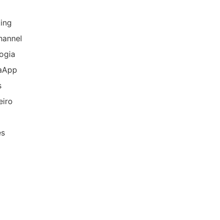
ing
hannel
ogia
aApp
s
eiro
es