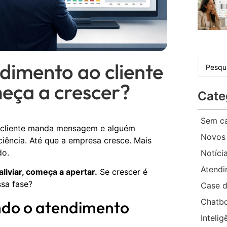
dimento ao cliente
eça a crescer?
Cate
Sem ca
O cliente manda mensagem e alguém
Novos
iciência. Até que a empresa cresce. Mais
do.
Notíci
Atend
liviar, começa a apertar.
Se crescer é
sa fase?
Case d
Chatb
ndo o atendimento
Intelig