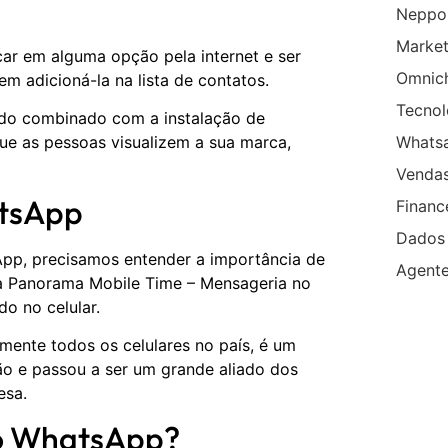
Neppo
Market
car em alguma opção pela internet e ser
Omnic
 adicioná-la na lista de contatos.
Tecnol
ndo combinado com a instalação de
Whats
que as pessoas visualizem a sua marca,
Venda
atsApp
Financ
Dados
App, precisamos entender a importância de
Agent
sa Panorama Mobile Time – Mensageria no
o no celular.
amente todos os celulares no país, é um
ão e passou a ser um grande aliado dos
esa.
to WhatsApp?