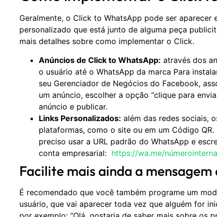
Geralmente, o Click to WhatsApp pode ser aparecer 
personalizado que está junto de alguma peça publicitá
mais detalhes sobre como implementar o Click.
Anúncios de Click to WhatsApp:
através dos an
o usuário até o WhatsApp da marca Para instalar
seu Gerenciador de Negócios do Facebook, assoc
um anúncio, escolher a opção “clique para envia
anúncio e publicar.
Links Personalizados:
além das redes sociais, 
plataformas, como o site ou em um Código QR. P
preciso usar a URL padrão do WhatsApp e escr
conta empresarial:
https://wa.me/númerointerna
Facilite mais ainda a mensagem 
É recomendado que você também programe um mode
usuário, que vai aparecer toda vez que alguém for in
por exemplo: “Olá, gostaria de saber mais sobre os p