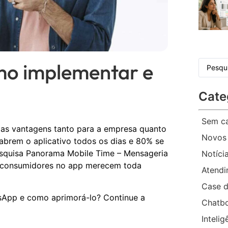
mo implementar e
Cate
Sem ca
ias vantagens tanto para a empresa quanto
Novos
 abrem o aplicativo todos os dias e 80% se
squisa Panorama Mobile Time – Mensageria
Notíci
om consumidores no app merecem toda
Atend
Case d
sApp e como aprimorá-lo? Continue a
Chatb
Intelig