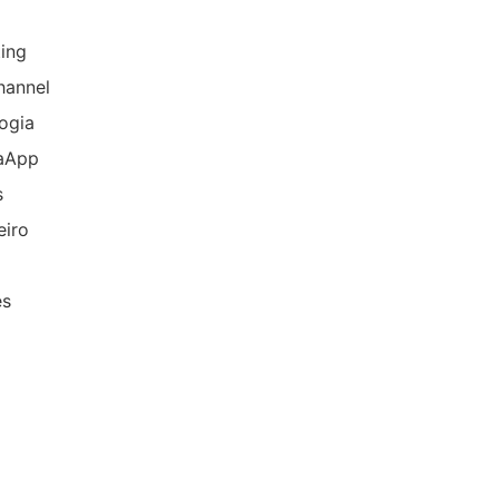
ing
hannel
ogia
aApp
s
eiro
es