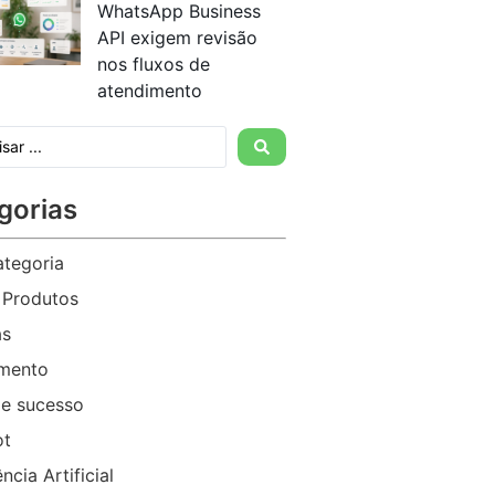
WhatsApp Business
API exigem revisão
nos fluxos de
atendimento
gorias
tegoria
 Produtos
as
imento
e sucesso
ot
ência Artificial