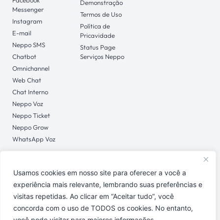
Facebook
Demonstração
Messenger
Termos de Uso
Instagram
Política de
E-mail
Pricavidade
Neppo SMS
Status Page
Chatbot
Serviços Neppo
Omnichannel
Web Chat
Chat Interno
Neppo Voz
Neppo Ticket
Neppo Grow
WhatsApp Voz
Usamos cookies em nosso site para oferecer a você a
CONTATO
experiência mais relevante, lembrando suas preferências e
Central de Ajuda
visitas repetidas. Ao clicar em “Aceitar tudo”, você
concorda com o uso de TODOS os cookies. No entanto,
você pode visitar para maiores informações.