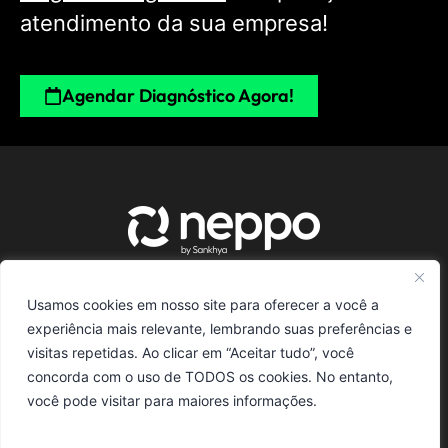
atendimento da sua empresa!
Agendar Diagnóstico Agora!
Neppo Vendas
Usamos cookies em nosso site para oferecer a você a
experiência mais relevante, lembrando suas preferências e
Materiais
visitas repetidas. Ao clicar em “Aceitar tudo”, você
concorda com o uso de TODOS os cookies. No entanto,
você pode visitar para maiores informações.
Políticas de Privacidade
Políticas de Privacidade